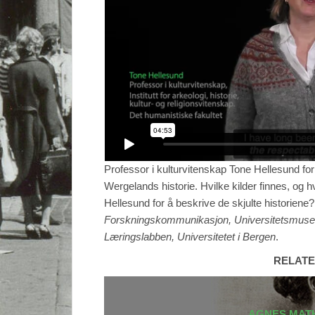
Professor i kulturvitenskap Tone Hellesund for
Wergelands historie. Hvilke kilder finnes, og 
Hellesund for å beskrive de skjulte historiene
Forskningskommunikasjon, Universitetsmusee
Læringslabben, Universitetet i Bergen
.
RELATE
AGNES MAT