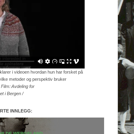
klarer i videoen hvordan hun har forsket på
hvilke metoder og perspektiv bruker
?
Film: Avdeling for
t i Bergen /
RTE INNLEGG:
HILDE WERGELAND