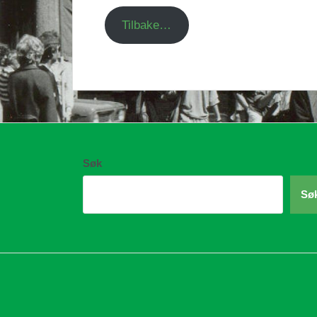
Tilbake…
Søk
Sø