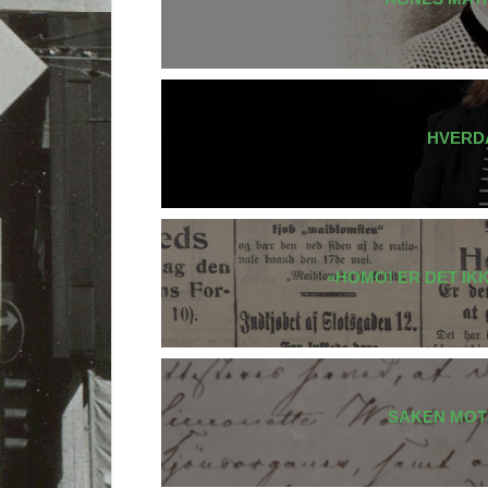
HVERD
«HOMO! ER DET IKK
SAKEN MOT