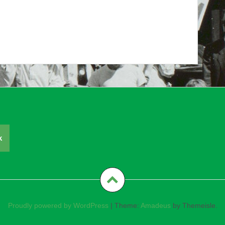
k
Proudly powered by WordPress
|
Theme:
Amadeus
by Themeisle.