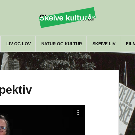
LIV OG LOV
NATUR OG KULTUR
SKEIVE LIV
FIL
pektiv